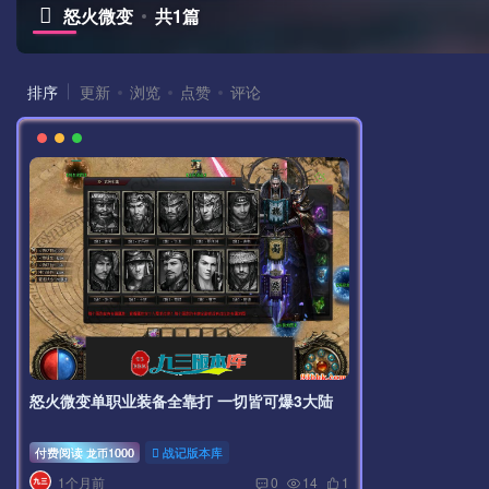
怒火微变
共1篇
排序
更新
浏览
点赞
评论
怒火微变单职业装备全靠打 一切皆可爆3大陆
付费阅读
1000
战记版本库
龙币
1个月前
0
14
1