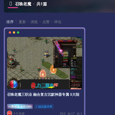
召唤老魔
共1篇
排序
更新
浏览
点赞
评论
召唤老魔三职业 融合复古沉默神器专属 5大陆
付费阅读
1000
战记版本库
龙币
1个月前
0
17
1