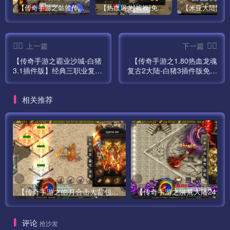
【传奇手游之骷髅传说第二季十大陆[白猪3]免授权版】经典单职业复古特色战神引擎传奇手游最新打包Win服务端源码视频架设教程-怀旧复古-经典耐玩–新版GM多功能网页授权物品后台-GM直冲网页后台-安卓苹果IOS双端版本！
【热血屠龙[裤衩]免授权修复版】采用经典战神引擎三职业特色游戏最新打包Win服务端源码视频架设教程-GM直冲后台-新版GM多功能授权物品后台-安卓苹果IOS双端版本-传奇手游！
上一篇
下一篇
【传奇手游之霸业沙城-白猪
【传奇手游之1.80热血龙魂
3.1插件版】经典三职业复古
复古2大陆-白猪3插件版免授
特色战神引擎传奇手游最新
权】经典三职业复古特色战
打包Win服务端源码视频架
神引擎传奇手游最新打包
相关推荐
设教程-新版GM多功能网页
Win服务端源码视频架设教
授权物品后台-GM直冲网页
程-新版GM多功能网页授权
后台-安卓苹果IOS双端版
物品后台-GM直冲网页后台-
本！
安卓苹果IOS双端版本！
【传奇手游之皓月合击大背包-[白猪3.0]-免授权版】经典三职业复古特色战神引擎传奇手游-最新打包Win服务端源码视频架设教程-新版GM多功能网页授权物品后台-GM直冲网页后台-苹果IOS安卓双端版本！
评论
抢沙发