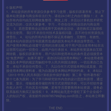
©
版权声明
1、本站提供的所有资源仅供参考学习使用，版权归原著所有，禁止下
载本站资源参与商业和非法行为，请在24小时之内自行删除！; 2、本
站所有内容均由互联网收集整理、网友上传，并且以计算机技术研究
交流为目的，仅供大家参考、学习，不存在任何商业目的与商业用
途。 3、若您需要商业运营或用于其他商业活动，请您购买正版授权
并合法使用。 我们不承担任何技术及版权问题，且不对任何资源负法
律责任。 4、论坛的所有内容都不保证其准确性，完整性，有效性。
阅读本站内容因误导等因素而造成的损失本站不承担连带责任。 5、
用户使用本网站必须遵守适用的法律法规,对于用户违法使用本站非法
运营而引起的一切责任，由用户自行承担 6、本站所有资源来自互联
网转载，版权归原著所有，用户访问和使用本站的条件是必须接受本
站“免责声明”，如果不遵守，请勿访问或使用本网站7、本站使用者因
为违反本声明的规定而触犯中华人民共和国法律的，一切后果自己负
责，本站不承担任何责任。 7、凡以任何方式登陆本网站或直接、间
接使用本网站资料者，视为自愿接受本网站声明的约束。 8、本站以
《2013 中华人民共和国计算机软件保护条例》第二章 “软件著作权”
第十七条为原则：为了学习和研究软件内含的设计思想和原理，通过
安装、显示、传输或者存储软件等方式使用软件的，可以不经软件著
作权人许可，不向其支付报酬。若有学员需要商用本站资源，请务必
联系版权方购买正版授权！ 9、本网站如无意中侵犯了某个企业或个
人的知识产权，请发邮件2639785799@qq.com到告之，本站将立即删
除。
THE END