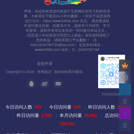
声明：本站所有资源均来源于互联网仅供学习和研究传
播，大家请在下载后24小时内删除，一切关于该资源商
业行为与：https://www.93bbk.com 无关。 请勿将该软
件进行商业交易、转载等行为，该软件只为研究、学习
所提供，该软件使用后发生的一切问题与本站无关。
（若您进入本站就表示同意以上条款）若本源码侵犯了
您的权益，请联系我们予以删除！ （E-
mail:2639785799@qq.com） 记住本站域名：
www.93bbk.com 站长：Q：2639785799
友链申请
Copyright © 2026 ·
传奇战记
· 由
93bbk
强力驱动.
扫码加QQ群
今日访问人数
455
|
今日访问量
649
|
昨日访问人数
2,225
|
昨日访问量
2,580
|
本月访问量
16,902
|
总访问量
100,443