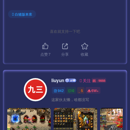
白猪版本库
喜欢就支持一下吧
点赞
7
分享
收藏
liuyun
关注
靓 : 9888
942
0
5
6W+
这家伙太懒，啥都没写