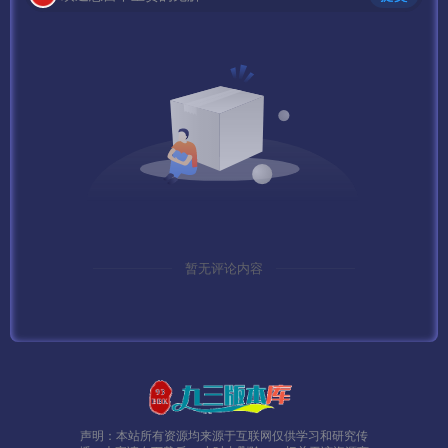
下面给大家介绍几个常见问题
——————————————————————————
——
PS:
1、这里要说明下 默认方式连接数据库会出现乱码，需要把
连接字符改为 20936 GB2312
MYSQL默认密码：syymw.com
暂无评论内容
2、如果出现 获取该区补丁失效 请修改服务端：
D:\mud2.0\logincenter\ClientConfig\目录下的 config185.zip
改成 config0706.zip
3、关闭Mysql数据库：
声明：本站所有资源均来源于互联网仅供学习和研究传