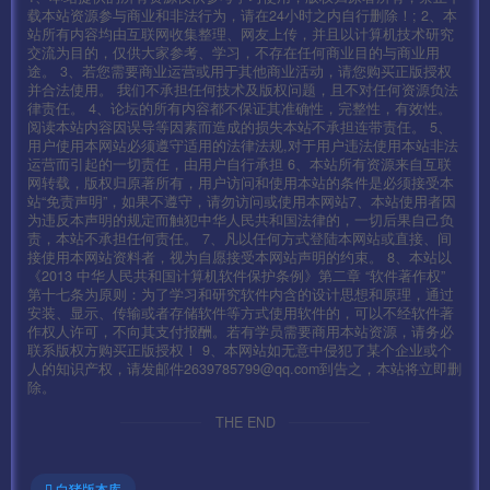
载本站资源参与商业和非法行为，请在24小时之内自行删除！; 2、本
站所有内容均由互联网收集整理、网友上传，并且以计算机技术研究
两个分别修改好了后。替换回去。
交流为目的，仅供大家参考、学习，不存在任何商业目的与商业用
途。 3、若您需要商业运营或用于其他商业活动，请您购买正版授权
并合法使用。 我们不承担任何技术及版权问题，且不对任何资源负法
替换好了后使用签名工具签名即可.
律责任。 4、论坛的所有内容都不保证其准确性，完整性，有效性。
阅读本站内容因误导等因素而造成的损失本站不承担连带责任。 5、
用户使用本网站必须遵守适用的法律法规,对于用户违法使用本站非法
签名工具 很多这里不做演示了
运营而引起的一切责任，由用户自行承担 6、本站所有资源来自互联
网转载，版权归原著所有，用户访问和使用本站的条件是必须接受本
站“免责声明”，如果不遵守，请勿访问或使用本网站7、本站使用者因
PS:安卓 修改 mir2.zip 苹果修改mir264.zip 不用两个都一起
为违反本声明的规定而触犯中华人民共和国法律的，一切后果自己负
改也可以的
责，本站不承担任何责任。 7、凡以任何方式登陆本网站或直接、间
接使用本网站资料者，视为自愿接受本网站声明的约束。 8、本站以
《2013 中华人民共和国计算机软件保护条例》第二章 “软件著作权”
我使用模拟器 不签名也可以
第十七条为原则：为了学习和研究软件内含的设计思想和原理，通过
安装、显示、传输或者存储软件等方式使用软件的，可以不经软件著
作权人许可，不向其支付报酬。若有学员需要商用本站资源，请务必
GM充值后台：
联系版权方购买正版授权！ 9、本网站如无意中侵犯了某个企业或个
人的知识产权，请发邮件2639785799@qq.com到告之，本站将立即删
http://IP:99/pay.php
除。
GM码：syymw.com
THE END
GM后台：
白猪版本库