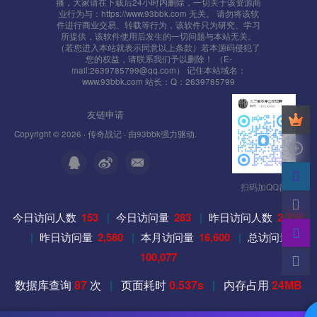
播，大家请在下载后24小时内删除，一切关于该资源商
net stop MySQL
业行为与：https://www.93bbk.com 无关。 请勿将该软
件进行商业交易、转载等行为，该软件只为研究、学习
所提供，该软件使用后发生的一切问题与本站无关。
4、如果防火墙没全部开放，需要单独打开
（若您进入本站就表示同意以上条款）若本源码侵犯了
您的权益，请联系我们予以删除！ （E-
mail:2639785799@qq.com） 记住本站域名：
7100 （D:\mud2.0\GateServer\GameGate\MirGate.ini 文件
www.93bbk.com 站长：Q：2639785799
[Server]的 GatePort=7100 值）
友链申请
7000 （D:\mud2.0\GateServer\logingate\LoginGate.ini 文件
Copyright © 2026 ·
传奇战记
· 由
93bbk
强力驱动.
[Setup]的 LoginGateListen=7000 值）
88 网页端口
扫码加QQ群
8088 中央端口，一般默认都是8088
今日访问人数
153
|
今日访问量
283
|
昨日访问人数
2,225
|
昨日访问量
2,580
|
本月访问量
16,600
|
总访问量
100,077
数据库查询
87
次
|
页面耗时
0.537s
|
内存占用
24MB