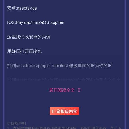
安卓:assets\res
IOS:Payload\mir2-iOS.app\res
这里我们以安卓的为例
用好压打开压缩包
找到\assets\res\project.manifest 修改里面的IP为你的IP
找到\assets\res\mir2.zip和\assets\res\mir264.zip两个文件拖
出来修改
展开阅读全文
分别打开找到里面的
举报该内容
mir2.def.ip
©
版权声明
mir2.scenes.sfselect.scene
1、本站提供的所有资源仅供参考学习使用，版权归原著所有，禁止下