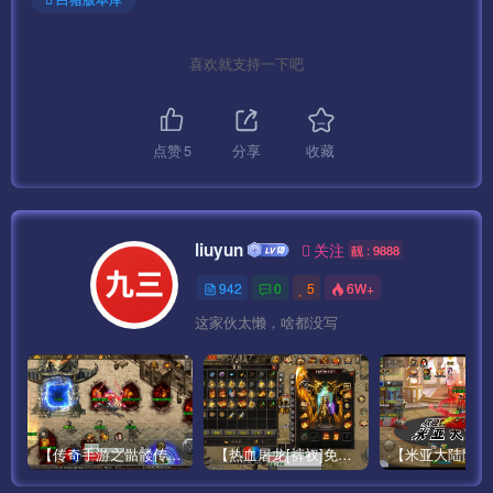
http://IP:99/gmht/gm.php
GM码：syymw.com
喜欢就支持一下吧
下面我们启动服务.
——————————————————————————–
点赞
5
分享
收藏
开始架设:
按顺序启动游戏即可。
liuyun
关注
靓 : 9888
942
0
5
6W+
第一步:1-启动网站 （点击启动 显示两个绿灯为正常）
这家伙太懒，啥都没写
第二步:2-DBServer （点击START ENGINE）
第三步:3-ItemLogServer （点击START）
【传奇手游之骷髅传说第二季十大陆[白猪3]免授权版】经典单职业复古特色战神引擎传奇手游最新打包Win服务端源码视频架设教程-怀旧复古-经典耐玩–新版GM多功能网页授权物品后台-GM直冲网页后台-安卓苹果IOS双端版本！
【热血屠龙[裤衩]免授权修复版】采用经典战神引擎三职业特色游戏最新打包Win服务端源码视频架设教程-GM直冲后台-新版GM多功能授权物品后台-安卓苹果IOS双端版本-传奇手游！
第四步:4-Run