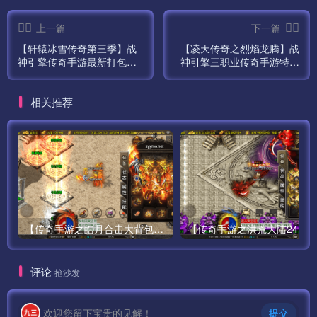
第五步:5-LoginGate
上一篇
下一篇
【轩辕冰雪传奇第三季】战
【凌天传奇之烈焰龙腾】战
第六步:6-GGService
神引擎传奇手游最新打包win
神引擎三职业传奇手游特色
服务端源码视频架设教程-
服务端最新打包win服务端源
第七步:7-M2Server
GM后台工具-安卓苹果IOS
码视频架设教程-GM后台工
相关推荐
双端版本！
具！
都启动好了 把APK安装到模拟器中进入游戏。
安装结束了。我们测试下。
检测更新失败，这里我防火墙忘记关了。
这样就可以了。
【传奇手游之皓月合击大背包-[白猪3.0]-免授权版】经典三职业复古特色战神引擎传奇手游-最新打包Win服务端源码视频架设教程-新版GM多功能网页授权物品后台-GM直冲网页后台-苹果IOS安卓双端版本！
可以正常登陆，教程到此结束。
评论
抢沙发
祝君好运
欢迎您留下宝贵的见解！
提交