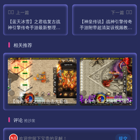
上一篇
下一篇
【蓝天冰雪】之君临复古战
【神皇传说】战神引擎传奇
神引擎传奇手游最新整理附
手游附带超清架设视频教程
带超清视频架设教程Win半
win半手工服务端+GM完善
手工服务端+完善GM充值后
充值后台工具！
相关推荐
台工具+苹果安卓双端！
【传奇手游之皓月合击大背包-[白猪3.0]-免授权版】经典三职业复古特色战神引擎传奇手游-最新打包Win服务端源码视频架设教程-新版GM多功能网页授权物品后台-GM直冲网页后台-苹果IOS安卓双端版本！
评论
抢沙发
欢迎您留下宝贵的见解！
提交