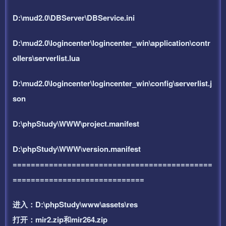
D:\mud2.0\DBServer\DBService.ini
D:\mud2.0\logincenter\logincenter_win\application\contr
ollers\serverlist.lua
D:\mud2.0\logincenter\logincenter_win\config\serverlist.j
son
D:\phpStudy\WWW\project.manifest
D:\phpStudy\WWW\version.manifest
============================================
=============================
进入：D:\phpStudy\www\assets\res
打开：mir2.zip和mir264.zip