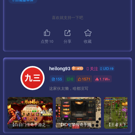
充值后台：http://ip:90/gm.php
喜欢就支持一下吧
GM码：syymw.com
本期教程到此结束。
点赞
10
分享
收藏
heilong93
关注
UID:19
155
0
1571
1.1W+
这家伙太懒，啥都没写
【白日门传奇手游之鸿蒙王者】攻速特别版大型PK角色扮演类手游最新整理Win手工服务端源码视频教程-安卓
【XO引擎传奇手游之高仿美杜莎】经典XO三端引擎单职业传奇手游最新打包Win服务端源码视频架设教程-魂环-时装-逆天改命-创世圣域-经典复古-安卓PC电脑苹果IOS双端版本！