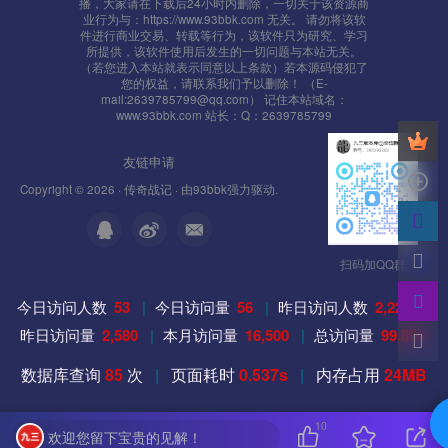
播，大家请在下载后24小时内删除，一切关于该资源商
业行为与：https://www.93bbk.com 无关。 请勿将该软
件进行商业交易、转载等行为，该软件只为研究、学习
所提供，该软件使用后发生的一切问题与本站无关。
（若您进入本站就表示同意以上条款）若本源码侵犯了
您的权益，请联系我们予以删除！ （E-
mail:2639785799@qq.com） 记住本站域名：
www.93bbk.com 站长：Q：2639785799
友链申请
Copyright © 2026 ·
传奇战记
· 由
93bbk
强力驱动.
扫码加QQ群
今日访问人数
53
|
今日访问量
56
|
昨日访问人数
2,225
|
昨日访问量
2,580
|
本月访问量
16,500
|
总访问量
99,850
数据库查询
85
次
|
页面耗时
0.537s
|
内存占用
24MB
10
欢迎您留下宝贵的见解！