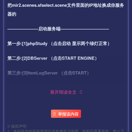
把mir2.scenes.sfselect.scene文件里面的IP地址换成你服务
器的
———————启动服务端———————————
第一步:[1]phpStudy （点击启动 显示两个绿灯正常）
第二步:[2]DBServer （点击START ENGINE）
第三步:[3]ItemLogServer （点击START）
第四步:[4]Run
展开阅读全文
第五步:[5]LoginGate
举报该内容
第六步:[6]GGService
©
版权声明
第七步:[7]M2Server
1、本站提供的所有资源仅供参考学习使用，版权归原著所有，禁止下