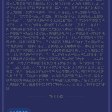
载本站资源参与商业和非法行为，请在24小时之内自行删除！; 2、本
站所有内容均由互联网收集整理、网友上传，并且以计算机技术研究
第八步:[8]开启列表
交流为目的，仅供大家参考、学习，不存在任何商业目的与商业用
途。 3、若您需要商业运营或用于其他商业活动，请您购买正版授权
并合法使用。 我们不承担任何技术及版权问题，且不对任何资源负法
第久步:[9]开启盘古插件
律责任。 4、论坛的所有内容都不保证其准确性，完整性，有效性。
阅读本站内容因误导等因素而造成的损失本站不承担连带责任。 5、
用户使用本网站必须遵守适用的法律法规,对于用户违法使用本站非法
——————— 客户端修改 ——————
运营而引起的一切责任，由用户自行承担 6、本站所有资源来自互联
网转载，版权归原著所有，用户访问和使用本站的条件是必须接受本
站“免责声明”，如果不遵守，请勿访问或使用本网站7、本站使用者因
安卓:assets\res
为违反本声明的规定而触犯中华人民共和国法律的，一切后果自己负
责，本站不承担任何责任。 7、凡以任何方式登陆本网站或直接、间
接使用本网站资料者，视为自愿接受本网站声明的约束。 8、本站以
IOS:Payload\mir2-iOS.app\res
《2013 中华人民共和国计算机软件保护条例》第二章 “软件著作权”
第十七条为原则：为了学习和研究软件内含的设计思想和原理，通过
安装、显示、传输或者存储软件等方式使用软件的，可以不经软件著
这里我们以安卓的为例用好压打开压缩包
作权人许可，不向其支付报酬。若有学员需要商用本站资源，请务必
联系版权方购买正版授权！ 9、本网站如无意中侵犯了某个企业或个
人的知识产权，请发邮件2639785799@qq.com到告之，本站将立即删
找到\assets\res\project.manifest 修改里面的IP为你的IP，
除。
修改后覆盖回去
THE END
都启动好了 把APK安装到模拟器中进入游戏
白猪版本库